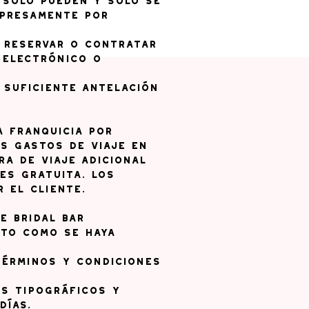
 solo pueden y solo se
xpresamente por
l reservar o contratar
 electrónico o
a suficiente antelación
a franquicia por
s gastos de viaje en
a de viaje adicional
 es gratuita. Los
 el cliente.
e Bridal Bar
nto como se haya
Términos y Condiciones
es tipográficos y
días.