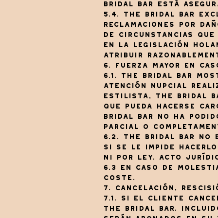
Bridal Bar está asegu
5.4. The Bridal Bar ex
reclamaciones por daño
de circunstancias que 
en la legislación hola
atribuir razonablement
6. Fuerza mayor en ca
6.1. The Bridal Bar mo
atención nupcial reali
estilista, The Bridal 
que pueda hacerse carg
Bridal Bar no ha podid
parcial o completamen
6.2. The Bridal Bar no
si se le impide hacerl
ni por ley, acto juríd
6.3 En caso de molesti
coste.
7. Cancelación, rescis
7.1. Si el cliente can
The Bridal Bar, inclui