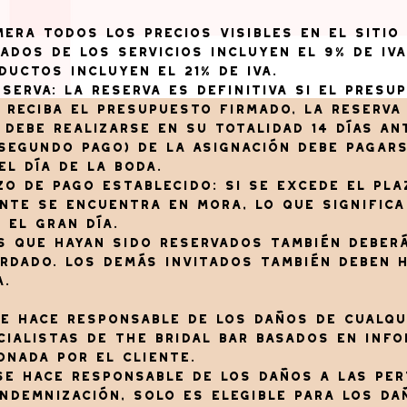
mera todos los precios visibles en el sitio
mados de los servicios incluyen el 9% de IVA
uctos incluyen el 21% de IVA.
eserva: La reserva es definitiva si el pres
 reciba el presupuesto firmado, la reserva
 debe realizarse en su totalidad 14 días an
(segundo pago) de la asignación debe pagars
el día de la boda.
zo de pago establecido: Si se excede el pla
iente se encuentra en mora, lo que signific
 el gran día.
s que hayan sido reservados también deberá
rdado. Los demás invitados también deben 
a.
 se hace responsable de los daños de cualq
cialistas de The Bridal Bar basados ​​en inf
onada por el cliente.
 se hace responsable de los daños a las pe
indemnización, solo es elegible para los d