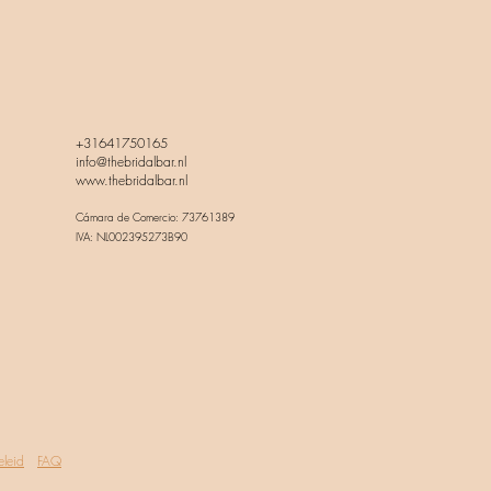
+31641750165
info@thebridalbar.nl
www.thebridalbar.nl
Cámara de Comercio: 73761389
IVA: NL002395273B90
eleid
FAQ