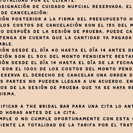
otalidad por el cliente.
 asignación de cuidado nupcial reservada, e
 de cancelación:
ión posterior a la firma del presupuesto h
 los costos de cancelación son el 15% del 
ho después de la sesión de prueba, puede c
 Tenga en cuenta que la cantidad ya pagada
able.
ión desde el día 40 hasta el día 14 antes d
ción son el 50% del monto pendiente resta
ión desde el día 14 hasta el día de la fecha
 son el 100% de los costos del monto pend
 reserva el derecho de cancelar una orden d
s partes no pueden llegar a un acuerdo. En
s de la sesión de prueba que ya se haya r
misma.
tificar a The Bridal Bar para una cita lo a
o horas antes de la cita.
umple o no cumple oportunamente con esta o
iente la totalidad de la tarifa por el tra