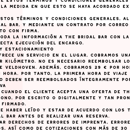
 de estos términos y condiciones generales
n la medida en que esto se haya acordado e
 estos términos y condiciones generales, a
dal Bar, y mediante un contrato por correo
to con firma.
 toda la información a The Bridal Bar con l
ecta ejecución del encargo.
 y estacionamiento
 ofrece un servicio en el lugar, cobramos un
r kilómetro. No es necesario reembolsar lo
e Veldhoven. Además, cobramos 29 € por hor
1 hora. Por tanto, la primera hora de viaje
 deben ser reembolsados ​​íntegramente por
va
a cuando el cliente acepta una oferta de Th
fono, por escrito o digitalmente y tan pro
 firmado.
ce haber leído y estar de acuerdo con los 
l Bar antes de realizar una reserva.
var derechos de errores de imprenta, error
s, así como de cotizaciones con más de 30 