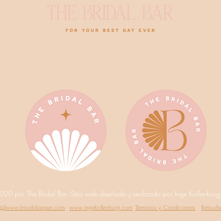
20 por The Bridal Bar. Sitio web diseñado y realizado por Inge Kollenburg
ial
www.bruidskapper.com
www.ingekollenburg.com
Términos y Condiciones
Retourb