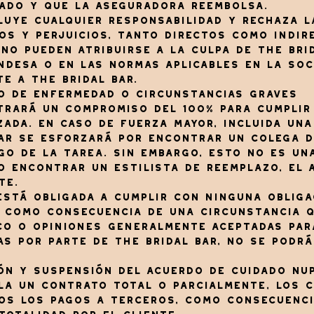
rado y que la aseguradora reembolsa.
cluye cualquier responsabilidad y rechaza l
s y perjuicios, tanto directos como indire
no pueden atribuirse a la culpa de The Bri
ndesa o en las normas aplicables en la soc
e a The Bridal Bar.
so de enfermedad o circunstancias graves
strará un compromiso del 100% para cumplir
zada. En caso de fuerza mayor, incluida un
Bar se esforzará por encontrar un colega d
o de la tarea. Sin embargo, esto no es una
o encontrar un estilista de reemplazo, el
te.
 está obligada a cumplir con ninguna obliga
o como consecuencia de una circunstancia q
ico o opiniones generalmente aceptadas par
as por parte de The Bridal Bar, no se podr
ión y suspensión del Acuerdo de cuidado nu
cela un contrato total o parcialmente, los 
dos los pagos a terceros, como consecuenc