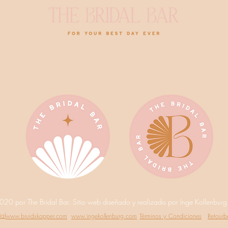
20 por The Bridal Bar. Sitio web diseñado y realizado por Inge Kollenburg
ial
www.bruidskapper.com
www.ingekollenburg.com
Términos y Condiciones
Retourb