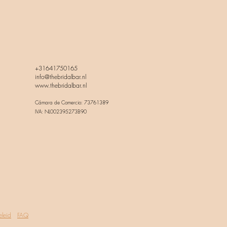
+31641750165
info@thebridalbar.nl
www.thebridalbar.nl
Cámara de Comercio: 73761389
IVA: NL002395273B90
eleid
FAQ