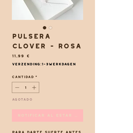
Pulsera
Clover - Rosa
Precio
11,99 €
Verzending:1-3werkdagen
Cantidad
*
Agotado
Notificar al estar disponible
Para darte suerte antes,