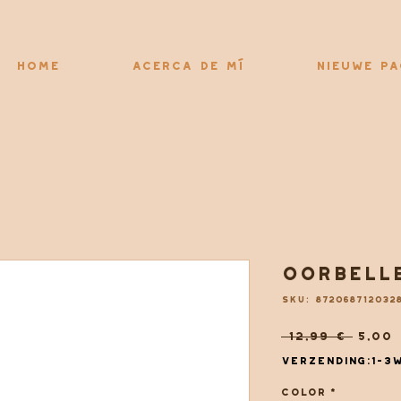
Home
Acerca de mí
Nieuwe pa
Oorbelle
SKU: 872068712032
Preci
 12,99 € 
5,00 
Verzending:1-3
Color
*