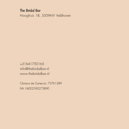
The Bridal Bar
Hooghuis 18, 5509MV Veldhoven
+31641750165
info@thebridalbar.nl
www.thebridalbar.nl
Cámara de Comercio: 73761389
IVA: NL002395273B90