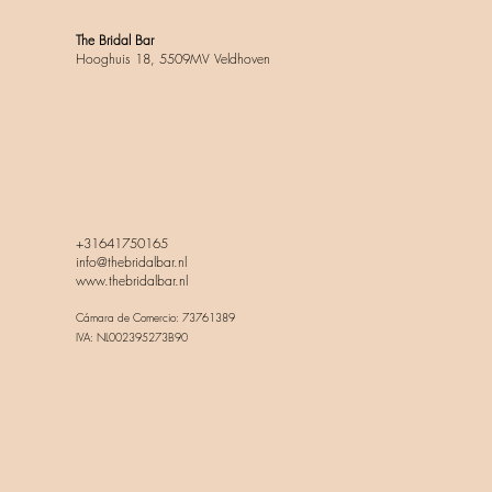
The Bridal Bar
Hooghuis 18, 5509MV Veldhoven
+31641750165
info@thebridalbar.nl
www.thebridalbar.nl
Cámara de Comercio: 73761389
IVA: NL002395273B90