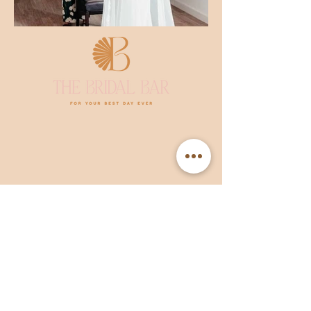
The
ridal
ar
B
B
Postadres en bezoekadres:
Binnenweg 19
5502 AM Veldhoven