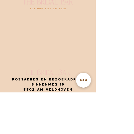
The
ridal
ar
B
B
Postadres en bezoekadres:
Binnenweg 19
5502 AM Veldhoven