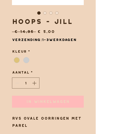
Hoops - Jill
Normale
Verkoopprijs
 € 14,95 
€ 5,00
prijs
Verzending:1-3werkdagen
Kleur
*
Aantal
*
In winkelwagen
RVS ovale oorringen met
parel