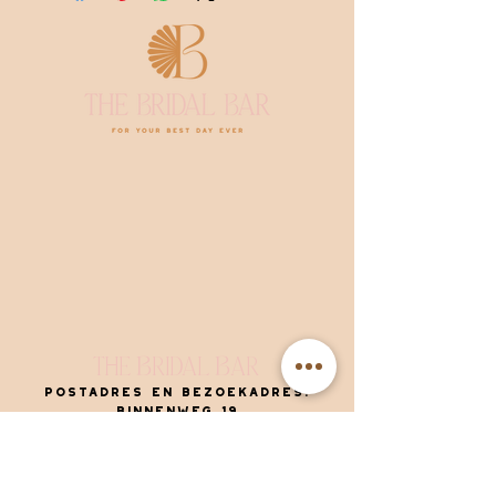
The
ridal
ar
B
B
Postadres en bezoekadres:
Binnenweg 19
5502 AM Veldhoven