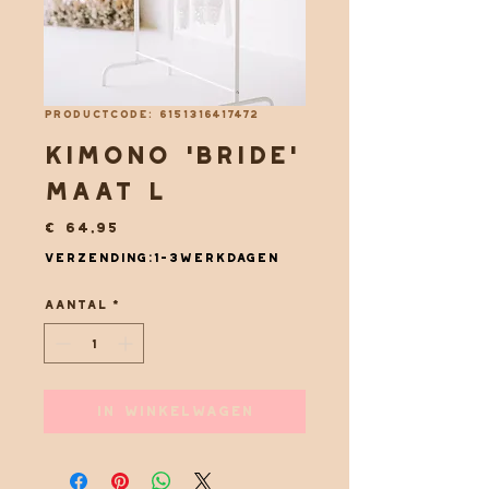
Productcode: 6151316417472
Kimono 'Bride'
maat L
Prijs
€ 64,95
Verzending:1-3werkdagen
Aantal
*
In winkelwagen