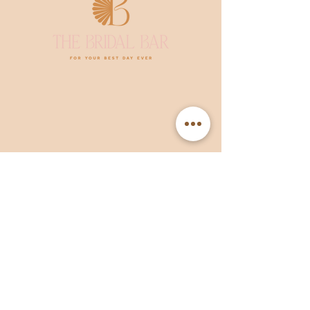
The
ridal
ar
B
B
Postadres en bezoekadres:
Binnenweg 19
5502 AM Veldhoven