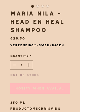
Maria Nila -
Head en Heal
Shampoo
Price
€28.50
Verzending:1-3werkdagen
Quantity
*
Out of Stock
Notify When Available
350 ML
Productomschrijving