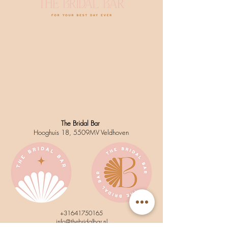
The Bridal Bar
Hooghuis 18, 5509MV Veldhoven
+31641750165
info@thebridalbar.nl