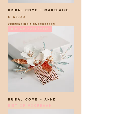
Bridal comb - Madelaine
Prijs
€ 65,00
Verzending:1-3werkdagen
Nieuwe collectie
Bridal comb - Anne
Niet op voorraad