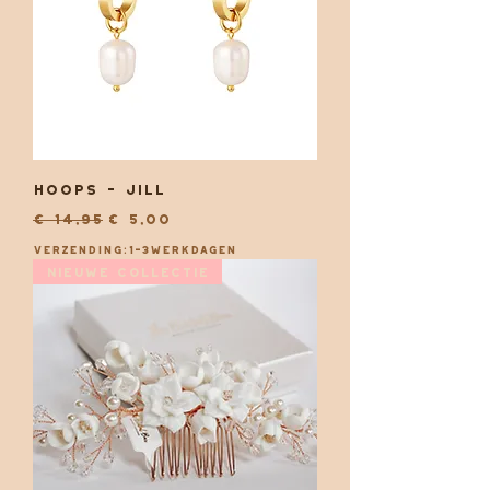
Hoops - Jill
Normale prijs
Verkoopprijs
€ 14,95
€ 5,00
Verzending:1-3werkdagen
Nieuwe collectie