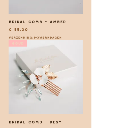
Bridal comb - Amber
Prijs
€ 55,00
Verzending:1-3werkdagen
Goud
Bridal comb - Desy