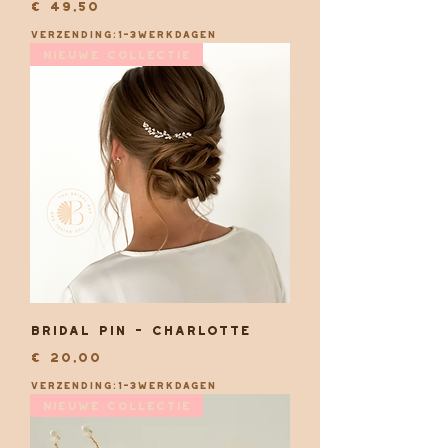
Prijs
€ 49,50
Verzending:1-3werkdagen
Nieuwe collectie
Bridal pin - Charlotte
Prijs
€ 20,00
Verzending:1-3werkdagen
Nieuwe collectie